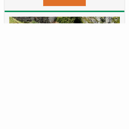
ROADBIKE TOUR
Eine Roadbike-Tour in Andermatt bietet unvergessliche
Erlebnisse durch die Schweizer Alpen, mit
anspruchsvollen Bergstrassen und malerischen Routen